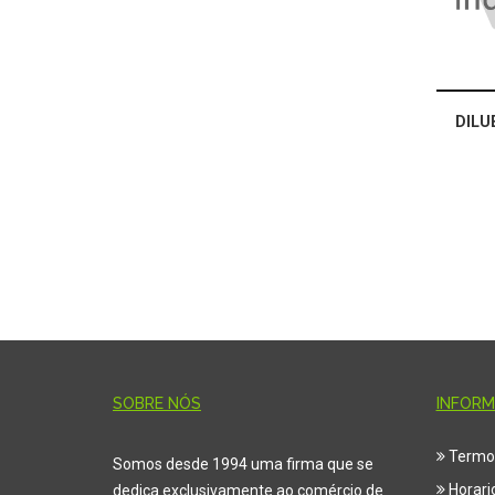
DILU
SOBRE NÓS
INFOR
Termo
Somos desde 1994 uma firma que se
Horari
dedica exclusivamente ao comércio de