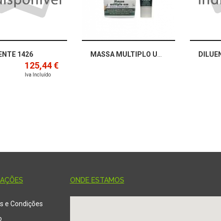
ENTE 1426
MASSA MULTIPLO USO 1KG
DILUE
125,44 €
Iva Incluído
MAÇÕES
ONDE ESTAMOS
s e Condições
o