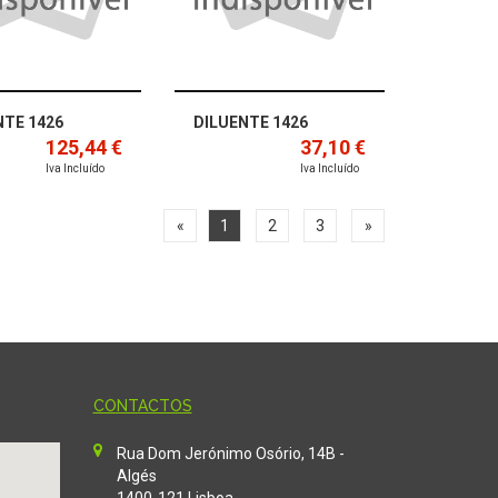
NTE 1426
DILUENTE 1426
125,44 €
37,10 €
Iva Incluído
Iva Incluído
«
1
2
3
»
CONTACTOS
Rua Dom Jerónimo Osório, 14B -
Algés
1400-121 Lisboa