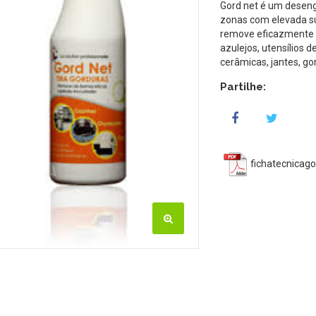
Gord net é um deseng
zonas com elevada su
remove eficazmente t
azulejos, utensílios d
cerâmicas, jantes, gor
Partilhe:
fichatecnicago