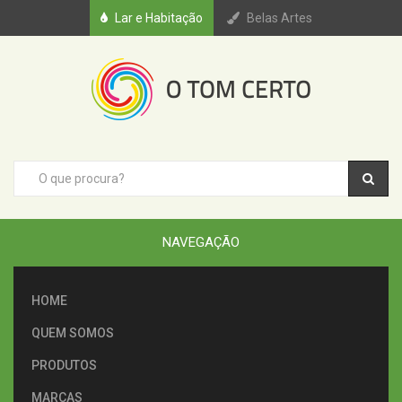
Lar e Habitação
Belas Artes
NAVEGAÇÃO
HOME
QUEM SOMOS
PRODUTOS
MARCAS